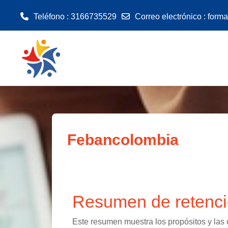
Teléfono : 3166735529
Correo electrónico :
form
Saltar al contenido principal
Febancolombia
Resumen de retenci
Este resumen muestra los propósitos y las c