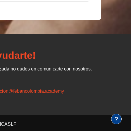
udarte!
izada no dudes en comunicarte con nosotros.
acion@febancolombia.academy
GICASLF