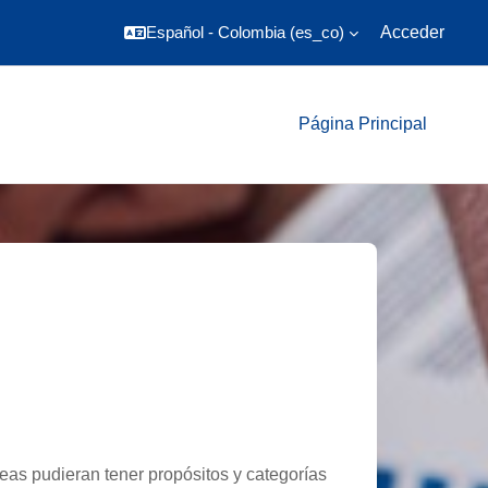
Español - Colombia ‎(es_co)‎
Acceder
Página Principal
reas pudieran tener propósitos y categorías