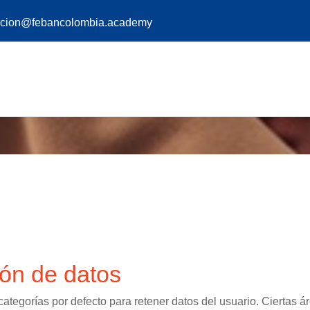
acion@febancolombia.academy
ón de datos
ategorías por defecto para retener datos del usuario. Ciertas á