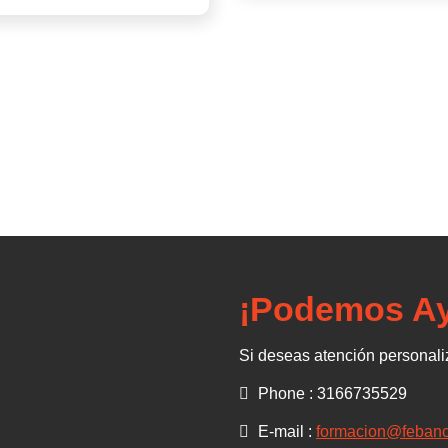
¡Podemos Ay
Si deseas atención personal
Phone : 3166735529
E-mail :
formacion@feban